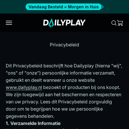
Naar inhoud
Vandaag Besteld = Morgen in Huis
Dailyplay
Menu
Zoeken
Wink
Alle producten
Privacybeleid
SALE
Dit Privacybeleid beschrijft hoe Dailyplay (hierna "wij",
OVER ONS
"ons" of "onze") persoonlijke informatie verzamelt,
gebruikt en deelt wanneer u onze website
Info
www.dailyplay.nl
bezoekt of producten bij ons koopt.
We zijn toegewijd aan het beschermen en respecteren
van uw privacy. Lees dit Privacybeleid zorgvuldig
Verenigde Staten (USD $)
door om te begrijpen hoe we uw persoonlijke
gegevens behandelen.
Nederlands
1. Verzamelde Informatie