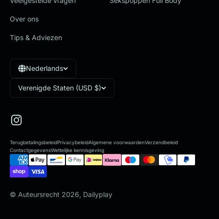
Veelgestelde vragen
Sekspoppen Full Body
Over ons
Tips & Adviezen
Nederlands
Verenigde Staten (USD $)
Terugbetalingsbeleid
Privacybeleid
Algemene voorwaarden
Verzendbeleid
Contactgegevens
Wettelijke kennisgeving
© Auteursrecht 2026, Dailyplay