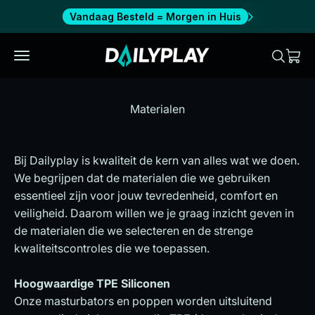
Naar inhoud
Vandaag Besteld = Morgen in Huis
Dailyplay
Menu
Zoeken
Wink
Alle producten
Materialen
SALE
Bij Dailyplay is kwaliteit de kern van alles wat we doen.
OVER ONS
We begrijpen dat de materialen die we gebruiken
essentieel zijn voor jouw tevredenheid, comfort en
Info
veiligheid. Daarom willen we je graag inzicht geven in
de materialen die we selecteren en de strenge
kwaliteitscontroles die we toepassen.
Verenigde Staten (USD $)
Hoogwaardige TPE Siliconen
Nederlands
Onze masturbators en poppen worden uitsluitend