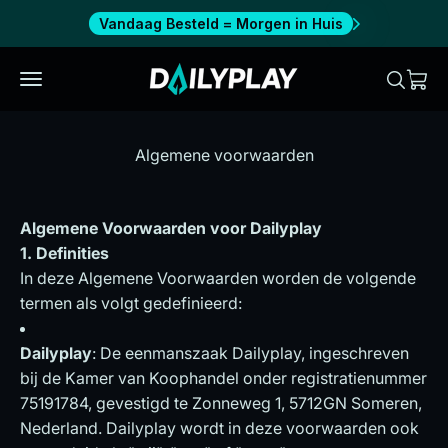
Naar inhoud
Vandaag Besteld = Morgen in Huis
Dailyplay
Menu
Zoeken
Wink
Alle producten
Algemene voorwaarden
SALE
Algemene Voorwaarden voor Dailyplay
OVER ONS
1. Definities
In deze Algemene Voorwaarden worden de volgende
Info
termen als volgt gedefinieerd:
Dailyplay
: De eenmanszaak Dailyplay, ingeschreven
Verenigde Staten (USD $)
bij de Kamer van Koophandel onder registratienummer
75191784, gevestigd te Zonneweg 1, 5712GN Someren,
Nederlands
Nederland. Dailyplay wordt in deze voorwaarden ook